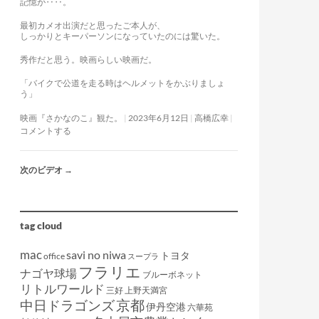
記憶が‥‥。
最初カメオ出演だと思ったご本人が、
しっかりとキーパーソンになっていたのには驚いた。
秀作だと思う。映画らしい映画だ。
「バイクで公道を走る時はヘルメットをかぶりましょ
う」
映画『さかなのこ』観た。
2023年6月12日
高橋広幸
コメントする
次のビデオ
→
tag cloud
mac
savi no niwa
トヨタ
office
スープラ
フラリエ
ナゴヤ球場
ブルーボネット
リトルワールド
三好
上野天満宮
京都
中日ドラゴンズ
伊丹空港
六華苑