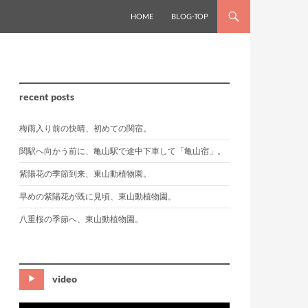
HOME
BLOG-TOP
recent posts
梅雨入り前の快晴、初めての関宿。
関駅へ向かう前に、亀山駅で途中下車して「亀山宿」。
紫陽花の季節到来、東山動植物園。
早めの紫陽花が既に見頃、東山動植物園。
八重桜の季節へ、東山動植物園。
video