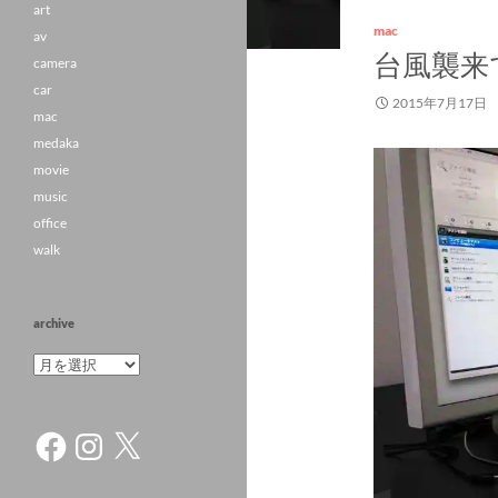
art
mac
av
台風襲来で
camera
car
2015年7月17日
mac
medaka
movie
music
office
walk
archive
archive
Facebook
Instagram
X