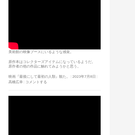
美術館の映像ブースにいるような感覚。
原作本はコレクターズアイテムになっているようだ。
原作者の他の作品に触れてみようかと思う。
映画『最後にして最初の人類』観た。
2023年7月8日
高橋広幸
コメントする