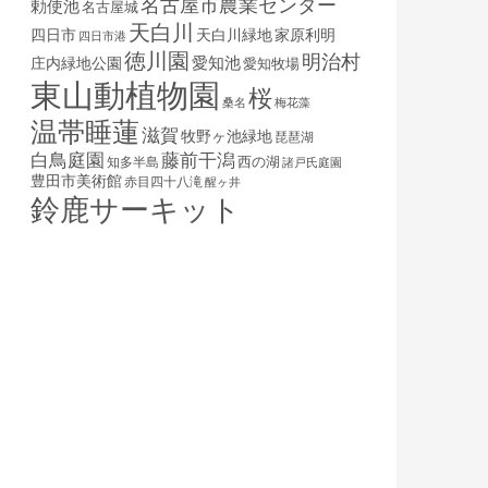
名古屋市農業センター
勅使池
名古屋城
天白川
四日市
天白川緑地
家原利明
四日市港
徳川園
明治村
庄内緑地公園
愛知池
愛知牧場
東山動植物園
桜
桑名
梅花藻
温帯睡蓮
滋賀
牧野ヶ池緑地
琵琶湖
白鳥庭園
藤前干潟
西の湖
知多半島
諸戸氏庭園
豊田市美術館
赤目四十八滝
醒ヶ井
鈴鹿サーキット