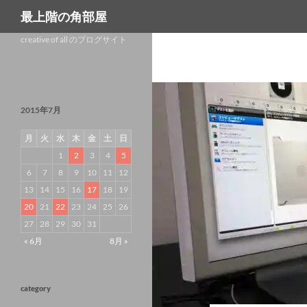
検
最上階の角部屋
索
コ
creative of all のブログサイト
ン
テ
ン
ツ
へ
2015年7月
ス
キ
月
火
水
木
金
土
日
ッ
プ
1
2
3
4
5
6
7
8
9
10
11
12
13
14
15
16
17
18
19
20
21
22
23
24
25
26
27
28
29
30
31
« 6月
8月 »
category