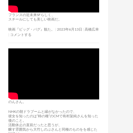
フランスの近未来SFらしく、
スチールにしても美しい映画だ。
映画『ビッグ・バグ』観た。
2023年6月13日
高橋広幸
コメントする
のんさん。
NHKの朝ドラブームと縁がなかったので、
彼女を知ったのは“柿の種”のCMで有村架純さんを知った
後のこと。
活動休止の直前だったと思うが、
醸す雰囲気から大竹しのぶさんと同種のものをを感じた