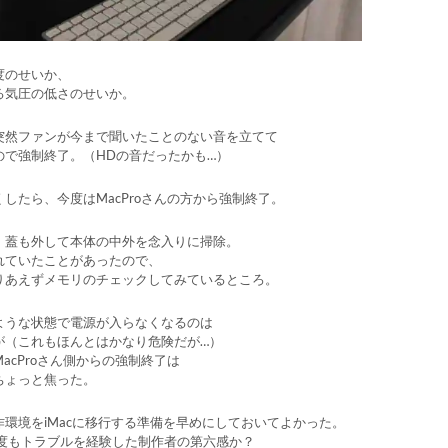
度のせいか、
る気圧の低さのせいか。
突然ファンが今まで聞いたことのない音を立てて
ので強制終了。（HDの音だったかも…）
したら、今度はMacProさんの方から強制終了。
、蓋も外して本体の中外を念入りに掃除。
れていたことがあったので、
りあえずメモリのチェックしてみているところ。
ような状態で電源が入らなくなるのは
が（これもほんとはかなり危険だが…）
acProさん側からの強制終了は
ちょっと焦った。
環境をiMacに移行する準備を早めにしておいてよかった。
幾度もトラブルを経験した制作者の第六感か？