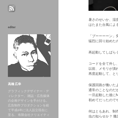
暑さのせいか、湿
はたまた台風によ
editer
「ブーーーーン」
猛烈に回り始めた
再起動してしばらく
コードを全て外し
以前、メモリが潰
再度起動して、と
高橋 広幸
保護回路が働いた
通常のことなのだ
グラフィックデザイナー・デ
一旦起動した後にM
ィレクター。 雑誌・広告媒体
初めてだったので
の企画デザインを手がける。
広告制作プロダクションを経
て平成6年に法人設立現在に
何はともあれ、制作
至る。 有限会社クリエイティ
虫の知らせか？ 