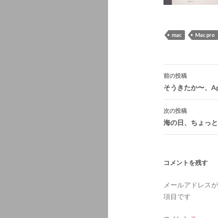
mac
Mac pro
投
前の投稿
稿
そうきたか〜、Appl
ナ
次の投稿
ビ
海の日、ちょっと
ゲ
ー
シ
コメントを残す
ョ
メールアドレスが
ン
項目です