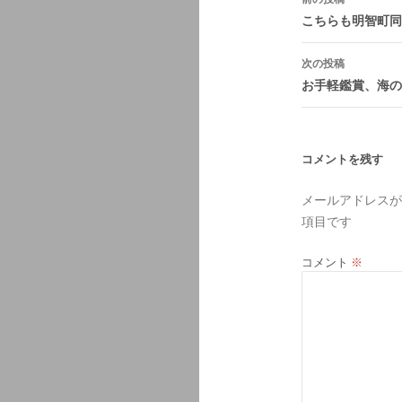
稿
こちらも明智町同
ナ
次の投稿
ビ
お手軽鑑賞、海の
ゲ
ー
シ
コメントを残す
ョ
メールアドレスが
ン
項目です
コメント
※