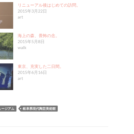
リニューアル後はじめての訪問。
2015年3月22日
art
海上の森、畏怖の念。
2015年5月8日
walk
東京、充実した二日間。
2015年6月16日
art
ュージアム
岐阜県現代陶芸美術館