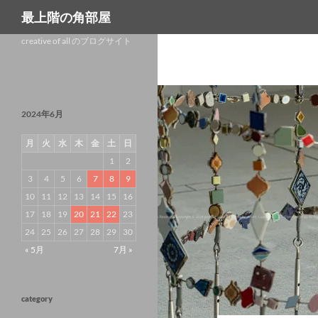
検
最上階の角部屋
索
コ
creative of all のブログサイト
ン
テ
ン
ツ
へ
2024年6月
ス
キ
月
火
水
木
金
土
日
ッ
プ
1
2
3
4
5
6
7
8
9
10
11
12
13
14
15
16
17
18
19
20
21
22
23
24
25
26
27
28
29
30
« 5月
7月 »
category