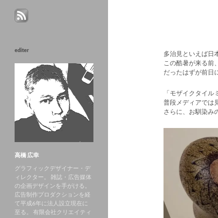
editer
多治見といえば日
この酷暑が来る前
だったはずが前日
「モザイクタイル
普段メディアでは
さらに、お馴染み
高橋 広幸
グラフィックデザイナー・デ
ィレクター。 雑誌・広告媒体
の企画デザインを手がける。
広告制作プロダクションを経
て平成6年に法人設立現在に
至る。 有限会社クリエイティ