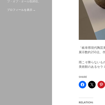
ブ・オブ・オール取締役。
プロフィールを表示 →
「岐阜県現代陶芸
展示数約250点
雨こそ降らないも
美術館のあるセラ
SHARE
RELATION