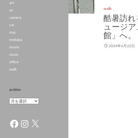
art
walk
av
酷暑訪れ
camera
ュージア
car
mac
館」へ。
medaka
2024年6月22日
movie
music
office
walk
archive
archive
Facebook
Instagram
X