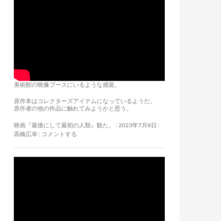
美術館の映像ブースにいるような感覚。
原作本はコレクターズアイテムになっているようだ。
原作者の他の作品に触れてみようかと思う。
映画『最後にして最初の人類』観た。
2023年7月8日
高橋広幸
コメントする