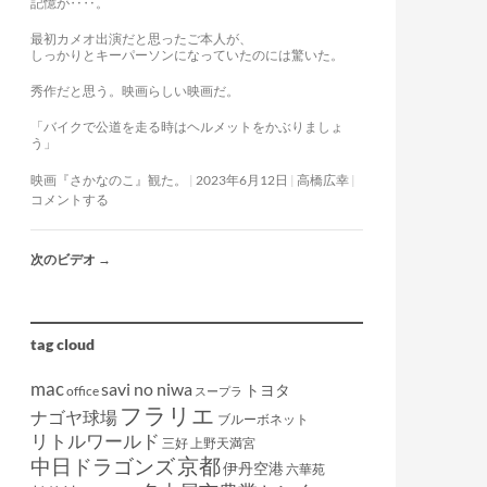
記憶が‥‥。
最初カメオ出演だと思ったご本人が、
しっかりとキーパーソンになっていたのには驚いた。
秀作だと思う。映画らしい映画だ。
「バイクで公道を走る時はヘルメットをかぶりましょ
う」
映画『さかなのこ』観た。
2023年6月12日
高橋広幸
コメントする
次のビデオ
→
tag cloud
mac
savi no niwa
トヨタ
office
スープラ
フラリエ
ナゴヤ球場
ブルーボネット
リトルワールド
三好
上野天満宮
京都
中日ドラゴンズ
伊丹空港
六華苑