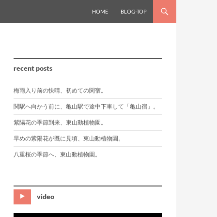
HOME
BLOG-TOP
recent posts
梅雨入り前の快晴、初めての関宿。
関駅へ向かう前に、亀山駅で途中下車して「亀山宿」。
紫陽花の季節到来、東山動植物園。
早めの紫陽花が既に見頃、東山動植物園。
八重桜の季節へ、東山動植物園。
video