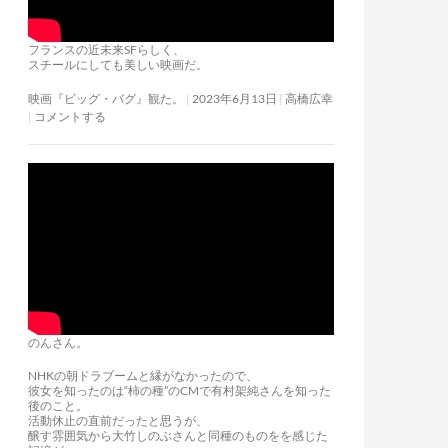
フランスの近未来SFらしく、
スチールにしても美しい映画だ。
映画『ビッグ・バグ』観た。
2023年6月13日
高橋広幸
コメントする
のんさん。
NHKの朝ドラブームと縁がなかったので、
彼女を知ったのは“柿の種”のCMで有村架純さんを知った
後のこと。
活動休止の直前だったと思うが、
醸す雰囲気から大竹しのぶさんと同種のものをを感じた