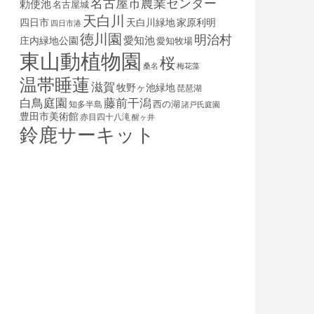
名古屋市農業センター
勅使池
名古屋城
天白川
四日市
天白川緑地
家原利明
四日市港
徳川園
明治村
庄内緑地公園
愛知池
愛知牧場
東山動植物園
桜
桑名
梅花藻
温帯睡蓮
滋賀
牧野ヶ池緑地
琵琶湖
白鳥庭園
藤前干潟
西の湖
知多半島
諸戸氏庭園
豊田市美術館
赤目四十八滝
醒ヶ井
鈴鹿サーキット