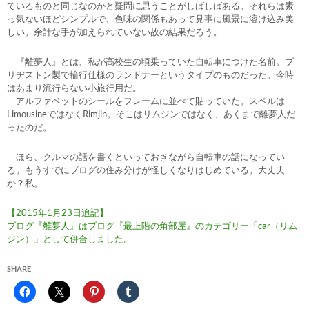
ているものと同じなのかと疑問に思うことがしばしばある。それらは素
っ気ないほどシンプルで、色味の関係もあって見事に風景に溶け込み美
しい。余計な手が加えられていない故の結果だろう。
『離夢人』とは、私が高校生の頃乗っていた自転車につけた名前。ブ
リヂストン製で輪行仕様のランドナーというタイプのものだった。今時
はあまり流行らない小旅行用だ。
アルファベットのシールをフレームに並べて貼っていた。スペルは
LimousineではなくRimjin。そこはリムジンではなく、あくまで離夢人だ
ったのだ。
ほら、クルマの話を書くといっておきながら自転車の話になってい
る。もうすでにブログの住み分けが怪しくなりはじめている。大丈夫
か？私。
【2015年1月23日追記】
ブログ『離夢人』はブログ『最上階の角部屋』のカテゴリー「car（リム
ジン）」として併合しました。
SHARE