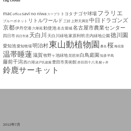
フラリエ
mac
savi no niwa
ナゴヤ球場
トヨタ
office
スープラ
中日ドラゴンズ
リトルワールド
ブルーボネット
三好
上野天満宮
京都
名古屋市農業センター
伊丹空港
勅使池
名古屋城
六華苑
天白川
徳川園
四日市
天白川緑地
家原利明
庄内緑地公園
四日市港
東山動植物園
桜
明治村
愛知池
愛知牧場
桑名
梅花藻
温帯睡蓮
滋賀
白鳥庭園
牧野ヶ池緑地
琵琶湖
知多半島
藤前干潟
豊田市美術館
西の湖
赤目四十八滝
諸戸氏庭園
醒ヶ井
鈴鹿サーキット
2012年7月