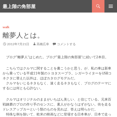
コ
検
最上階の角部屋
ン
索
テ
メインメ
ン
ニュー
ツ
へ
walk
ス
離夢人とは。
キ
ッ
2012年7月21日
高橋広幸
コメントする
プ
ブログ”離夢人”はじめた。ブログ”最上階の角部屋”に続いて2本目。
こちらではクルマに関することを書こうかと思う。が、私の車は新車
から乗っている平成11年製のトヨタスープラ。シガーライターをUSBコ
ネクタに替えた以外は、ほぼカタログモデルだ。
クルマをいじるネタもなく、速く走るネタもなく、ブログのテーマに
するには何とも心許ない。
クルマはオリジナルのままがいちばん美しい、と信じている。元来百
戦錬磨のプロの作り手のセンスに、素人がかなうはずがない。街を走る
ドレスアップカーという類のものを見れば、答えは明らかだ。
特殊な例を除いて、欧米の映画などに登場する日本車が、日本で走っ