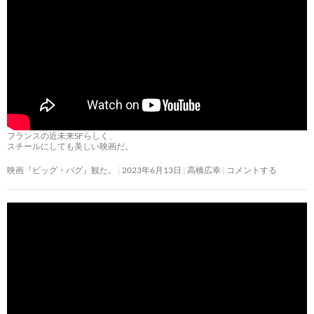
フランスの近未来SFらしく、
スチールにしても美しい映画だ。
映画『ビッグ・バグ』観た。
2023年6月13日
高橋広幸
コメントする