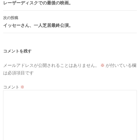
稿
レーザーディスクでの最後の映画。
ナ
次の投稿
ビ
イッセーさん、一人芝居最終公演。
ゲ
ー
シ
コメントを残す
ョ
メールアドレスが公開されることはありません。
※
が付いている欄
ン
は必須項目です
コメント
※