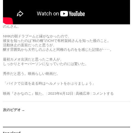
のんさん。
NHKの朝ドラブームと縁がなかったので、
彼女を知ったのは“柿の種”のCMで有村架純さんを知った後のこと。
活動休止の直前だったと思うが、
醸す雰囲気から大竹しのぶさんと同種のものをを感じた記憶が‥‥。
最初カメオ出演だと思ったご本人が、
しっかりとキーパーソンになっていたのには驚いた。
秀作だと思う。映画らしい映画だ。
「バイクで公道を走る時はヘルメットをかぶりましょう」
映画『さかなのこ』観た。
2023年6月12日
高橋広幸
コメントする
次のビデオ
→
tag cloud