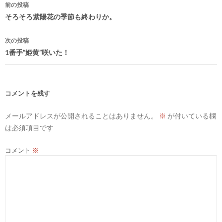
前の投稿
稿
そろそろ紫陽花の季節も終わりか。
ナ
次の投稿
ビ
1番手“姫黄”咲いた！
ゲ
ー
シ
コメントを残す
ョ
メールアドレスが公開されることはありません。
※
が付いている欄
ン
は必須項目です
コメント
※