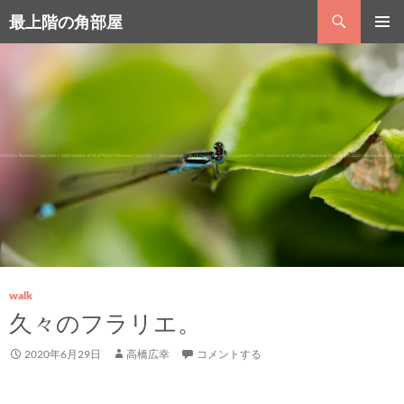
コ
検
最上階の角部屋
ン
索
テ
メインメ
ン
ニュー
ツ
へ
ス
キ
ッ
プ
walk
久々のフラリエ。
2020年6月29日
高橋広幸
コメントする