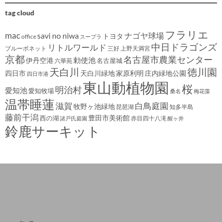
tag cloud
フラリエ
mac
savi no niwa
ナゴヤ球場
トヨタ
office
スープラ
中日ドラゴンズ
リトルワールド
ブルーボネット
三好
上野天満宮
京都
名古屋市農業センター
伊丹空港
勅使池
名古屋城
六華苑
天白川
徳川園
四日市
天白川緑地
家原利明
庄内緑地公園
四日市港
東山動植物園
桜
明治村
愛知池
愛知牧場
桑名
梅花藻
温帯睡蓮
滋賀
白鳥庭園
牧野ヶ池緑地
琵琶湖
知多半島
藤前干潟
豊田市美術館
西の湖
赤目四十八滝
諸戸氏庭園
醒ヶ井
鈴鹿サーキット