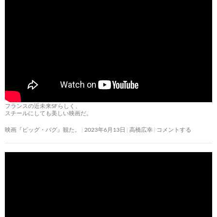
フランスの近未来SFらしく、
スチールにしても美しい映画だ。
映画『ビッグ・バグ』観た。
2023年6月13日
高橋広幸
コメントする