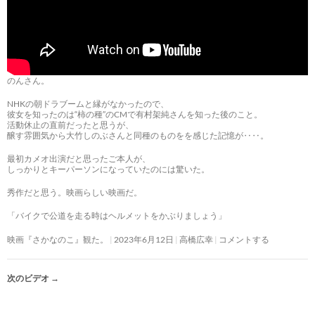
のんさん。
NHKの朝ドラブームと縁がなかったので、
彼女を知ったのは“柿の種”のCMで有村架純さんを知った後のこと。
活動休止の直前だったと思うが、
醸す雰囲気から大竹しのぶさんと同種のものをを感じた記憶が‥‥。
最初カメオ出演だと思ったご本人が、
しっかりとキーパーソンになっていたのには驚いた。
秀作だと思う。映画らしい映画だ。
「バイクで公道を走る時はヘルメットをかぶりましょう」
映画『さかなのこ』観た。
2023年6月12日
高橋広幸
コメントする
次のビデオ
→