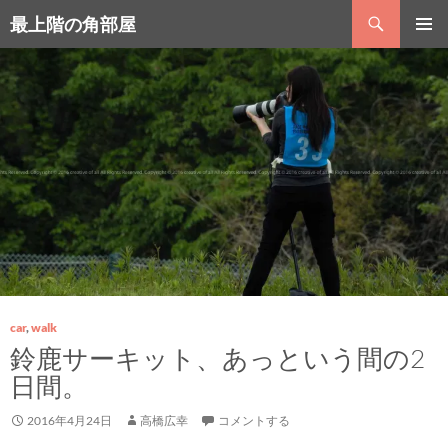
コ
検
最上階の角部屋
ン
索
テ
メインメ
ン
ニュー
ツ
へ
ス
キ
ッ
プ
car
,
walk
鈴鹿サーキット、あっという間の2
日間。
2016年4月24日
高橋広幸
コメントする