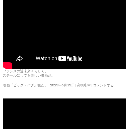
フランスの近未来SFらしく、
スチールにしても美しい映画だ。
映画『ビッグ・バグ』観た。
2023年6月13日
高橋広幸
コメントする