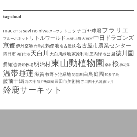
tag cloud
フラリエ
mac
savi no niwa
ナゴヤ球場
トヨタ
office
スープラ
中日ドラゴンズ
リトルワールド
ブルーボネット
三好
上野天満宮
京都
名古屋市農業センター
伊丹空港
勅使池
名古屋城
六華苑
天白川
徳川園
四日市
天白川緑地
家原利明
庄内緑地公園
四日市港
東山動植物園
桜
明治村
愛知池
愛知牧場
桑名
梅花藻
温帯睡蓮
滋賀
白鳥庭園
牧野ヶ池緑地
琵琶湖
知多半島
藤前干潟
豊田市美術館
西の湖
赤目四十八滝
諸戸氏庭園
醒ヶ井
鈴鹿サーキット