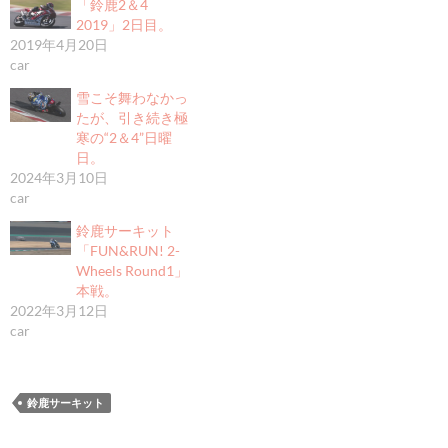
「鈴鹿2＆4
2019」2日目。
2019年4月20日
car
雪こそ舞わなかっ
たが、引き続き極
寒の“2＆4”日曜
日。
2024年3月10日
car
鈴鹿サーキット
「FUN&RUN! 2-
Wheels Round1」
本戦。
2022年3月12日
car
鈴鹿サーキット