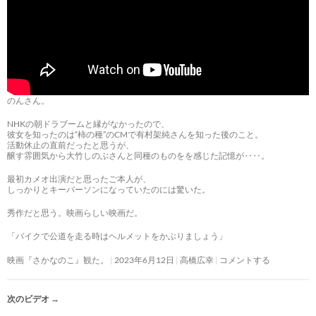
のんさん。
NHKの朝ドラブームと縁がなかったので、
彼女を知ったのは“柿の種”のCMで有村架純さんを知った後のこと。
活動休止の直前だったと思うが、
醸す雰囲気から大竹しのぶさんと同種のものをを感じた記憶が‥‥。
最初カメオ出演だと思ったご本人が、
しっかりとキーパーソンになっていたのには驚いた。
秀作だと思う。映画らしい映画だ。
「バイクで公道を走る時はヘルメットをかぶりましょう」
映画『さかなのこ』観た。
2023年6月12日
高橋広幸
コメントする
次のビデオ
→