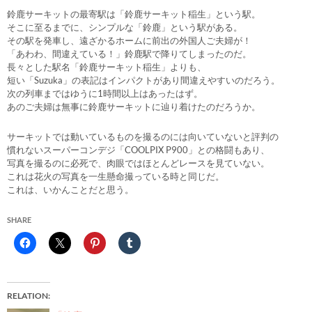
鈴鹿サーキットの最寄駅は「鈴鹿サーキット稲生」という駅。
そこに至るまでに、シンプルな「鈴鹿」という駅がある。
その駅を発車し、遠ざかるホームに前出の外国人ご夫婦が！
「あわわ、間違えている！」鈴鹿駅で降りてしまったのだ。
長々とした駅名「鈴鹿サーキット稲生」よりも、
短い「Suzuka」の表記はインパクトがあり間違えやすいのだろう。
次の列車まではゆうに1時間以上はあったはず。
あのご夫婦は無事に鈴鹿サーキットに辿り着けたのだろうか。
サーキットでは動いているものを撮るのには向いていないと評判の
慣れないスーパーコンデジ「COOLPIX P900」との格闘もあり、
写真を撮るのに必死で、肉眼ではほとんどレースを見ていない。
これは花火の写真を一生懸命撮っている時と同じだ。
これは、いかんことだと思う。
SHARE
RELATION