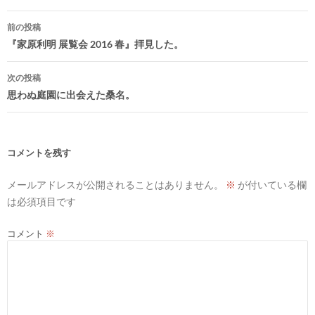
投
前の投稿
稿
『家原利明 展覧会 2016 春』拝見した。
ナ
次の投稿
ビ
思わぬ庭園に出会えた桑名。
ゲ
ー
シ
コメントを残す
ョ
メールアドレスが公開されることはありません。
※
が付いている欄
ン
は必須項目です
コメント
※