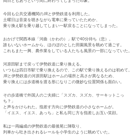
両日ともあっという間に終わってしまった印象。
今回も公共交通機関のJRと伊勢鉄道を利用した。
土曜日は音楽を聴きながら電車に乗っていたためか、
乗り換え駅を乗り越してしまい一駅戻ることになってしまった。
おかげで関西本線「河曲（かわの）」駅で40分待ち（悲）。
誰もいないホームから、ほのぼのとした田園風景を眺めて過ごす。
これもまた一興、農作業をしている人たちも風景の一部になっていた。
河原田駅まで戻って伊勢鉄道に乗り換える。
いつもは四日市駅で乗り換えるので、この駅で乗り換えるのは初めて。
JRと伊勢鉄道の河原田駅はホームの場所と高さが異なるため、
乗り換えには歩道橋を渡る形になりこの微妙な位置関係も面白い。
その歩道橋で外国人のご夫婦に「スズカ、スズカ、サーキットこっ
ち？」
と声をかけられた。指差す方向に伊勢鉄道の小さなホームが。
「イエス、イエス、あっち」と私も同じ方を指差しお互い笑顔。
私は一両編成の伊勢鉄道の最後尾に陣取り、
列車から吐き出されるレールを小学生のように眺めていた。