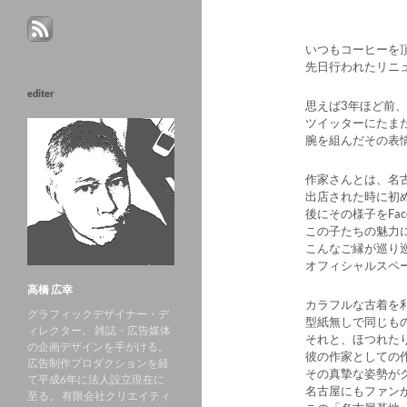
いつもコーヒーを
先日行われたリニ
editer
思えば3年ほど前、
ツイッターにたま
腕を組んだその表
作家さんとは、名
出店された時に初
後にその様子をFa
この子たちの魅力
こんなご縁が巡り
オフィシャルスペ
高橋 広幸
カラフルな古着を
グラフィックデザイナー・デ
型紙無しで同じも
ィレクター。 雑誌・広告媒体
それと、ほつれた
の企画デザインを手がける。
彼の作家としての
広告制作プロダクションを経
その真摯な姿勢が
て平成6年に法人設立現在に
名古屋にもファン
至る。 有限会社クリエイティ