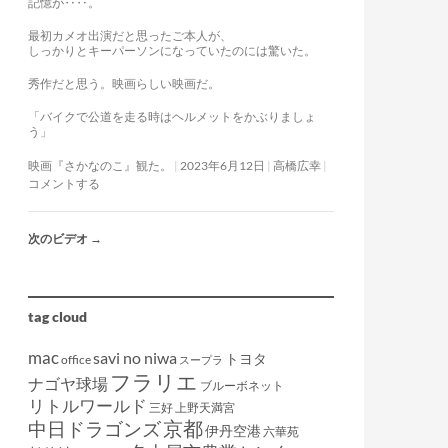
記憶が‥‥。
最初カメオ出演だと思ったご本人が、
しっかりとキーパーソンになっていたのには驚いた。
秀作だと思う。映画らしい映画だ。
「バイクで公道を走る時はヘルメットをかぶりましょ
う」
映画『さかなのこ』観た。
2023年6月12日
高橋広幸
コメントする
次のビデオ
→
tag cloud
mac
savi no niwa
トヨタ
office
スープラ
フラリエ
ナゴヤ球場
ブルーボネット
リトルワールド
三好
上野天満宮
京都
中日ドラゴンズ
伊丹空港
六華苑