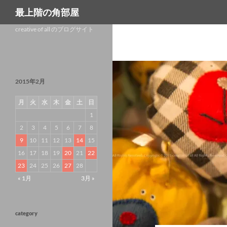
検
最上階の角部屋
索
コ
creative of all のブログサイト
ン
テ
ン
ツ
へ
2015年2月
ス
キ
月
火
水
木
金
土
日
ッ
プ
1
2
3
4
5
6
7
8
9
10
11
12
13
14
15
16
17
18
19
20
21
22
23
24
25
26
27
28
« 1月
3月 »
category