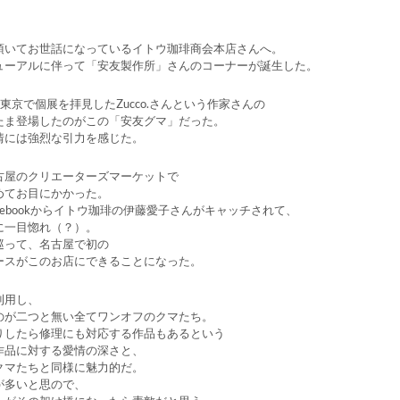
頂いてお世話になっているイトウ珈琲商会本店さんへ。
ューアルに伴って「安友製作所」さんのコーナーが誕生した。
東京で個展を拝見したZucco.さんという作家さんの
たま登場したのがこの「安友グマ」だった。
情には強烈な引力を感じた。
古屋のクリエーターズマーケットで
めてお目にかかった。
cebookからイトウ珈琲の伊藤愛子さんがキャッチされて、
に一目惚れ（？）。
巡って、名古屋で初の
ースがこのお店にできることになった。
利用し、
のが二つと無い全てワンオフのクマたち。
りしたら修理にも対応する作品もあるという
作品に対する愛情の深さと、
クマたちと同様に魅力的だ。
が多いと思ので、