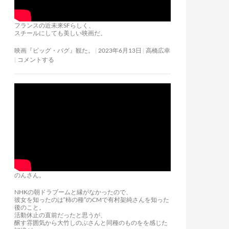
フランスの近未来SFらしく、
スチールにしても美しい映画だ。
映画『ビッグ・バグ』観た。
2023年6月13日
高橋広幸
コメントする
のんさん。
NHKの朝ドラブームと縁がなかったので、
彼女を知ったのは“柿の種”のCMで有村架純さんを知った
後のこと。
活動休止の直前だったと思うが、
醸す雰囲気から大竹しのぶさんと同種のものをを感じた