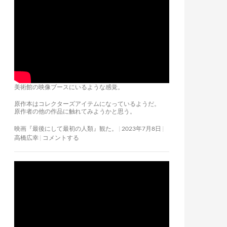
美術館の映像ブースにいるような感覚。
原作本はコレクターズアイテムになっているようだ。
原作者の他の作品に触れてみようかと思う。
映画『最後にして最初の人類』観た。
2023年7月8日
高橋広幸
コメントする