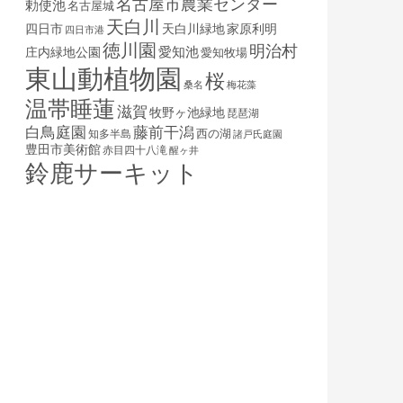
名古屋市農業センター
勅使池
名古屋城
天白川
四日市
天白川緑地
家原利明
四日市港
徳川園
明治村
庄内緑地公園
愛知池
愛知牧場
東山動植物園
桜
桑名
梅花藻
温帯睡蓮
滋賀
牧野ヶ池緑地
琵琶湖
白鳥庭園
藤前干潟
西の湖
知多半島
諸戸氏庭園
豊田市美術館
赤目四十八滝
醒ヶ井
鈴鹿サーキット