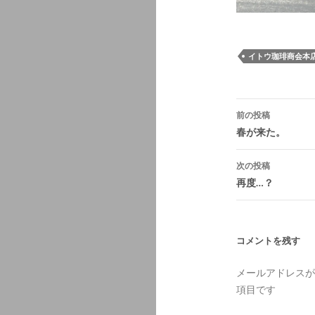
イトウ珈琲商会本
投
前の投稿
稿
春が来た。
ナ
次の投稿
ビ
再度…？
ゲ
ー
シ
コメントを残す
ョ
メールアドレスが
ン
項目です