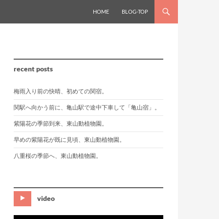
HOME
BLOG-TOP
recent posts
梅雨入り前の快晴、初めての関宿。
関駅へ向かう前に、亀山駅で途中下車して「亀山宿」。
紫陽花の季節到来、東山動植物園。
早めの紫陽花が既に見頃、東山動植物園。
八重桜の季節へ、東山動植物園。
video