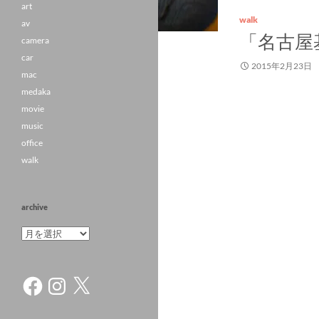
art
walk
av
「名古屋
camera
car
2015年2月23日
mac
medaka
movie
music
office
walk
archive
archive
Facebook
Instagram
X