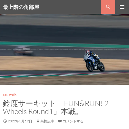
コ
検
最上階の角部屋
ン
索
テ
メインメ
ン
ニュー
ツ
へ
ス
キ
ッ
プ
car
,
walk
鈴鹿サーキット「FUN&RUN! 2-
Wheels Round1」本戦。
2022年3月12日
高橋広幸
コメントする