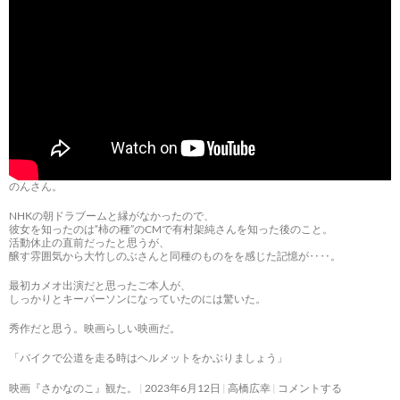
のんさん。
NHKの朝ドラブームと縁がなかったので、
彼女を知ったのは“柿の種”のCMで有村架純さんを知った後のこと。
活動休止の直前だったと思うが、
醸す雰囲気から大竹しのぶさんと同種のものをを感じた記憶が‥‥。
最初カメオ出演だと思ったご本人が、
しっかりとキーパーソンになっていたのには驚いた。
秀作だと思う。映画らしい映画だ。
「バイクで公道を走る時はヘルメットをかぶりましょう」
映画『さかなのこ』観た。
2023年6月12日
高橋広幸
コメントする