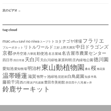
次のビデオ
→
tag cloud
フラリエ
mac
savi no niwa
ナゴヤ球場
トヨタ
office
スープラ
中日ドラゴンズ
リトルワールド
ブルーボネット
三好
上野天満宮
京都
名古屋市農業センター
伊丹空港
勅使池
名古屋城
六華苑
天白川
徳川園
四日市
天白川緑地
家原利明
庄内緑地公園
四日市港
東山動植物園
桜
明治村
愛知池
愛知牧場
桑名
梅花藻
温帯睡蓮
滋賀
白鳥庭園
牧野ヶ池緑地
琵琶湖
知多半島
藤前干潟
豊田市美術館
西の湖
赤目四十八滝
諸戸氏庭園
醒ヶ井
鈴鹿サーキット