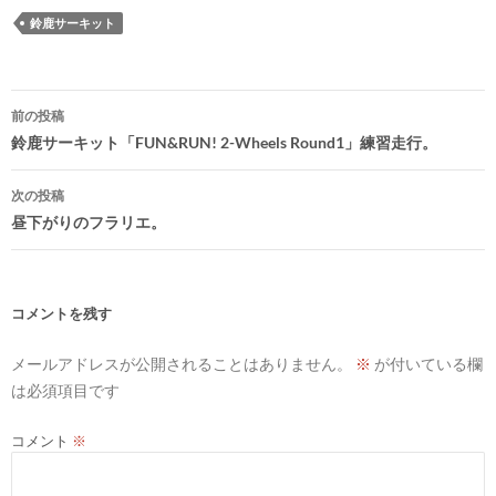
鈴鹿サーキット
投
前の投稿
稿
鈴鹿サーキット「FUN&RUN! 2-Wheels Round1」練習走行。
ナ
次の投稿
ビ
昼下がりのフラリエ。
ゲ
ー
シ
コメントを残す
ョ
メールアドレスが公開されることはありません。
※
が付いている欄
ン
は必須項目です
コメント
※