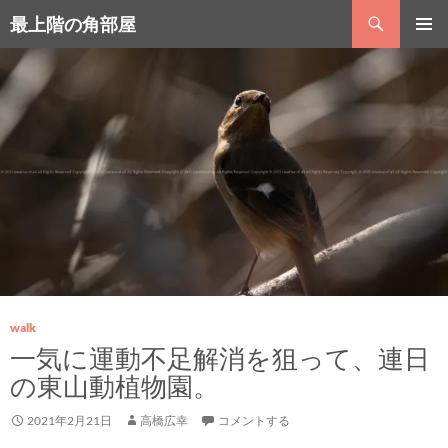
コ
検
最上階の角部屋
ン
索
テ
メインメ
ン
ニュー
ツ
へ
ス
キ
ッ
プ
walk
一気に運動不足解消を狙って、連日
の東山動植物園。
2021年2月21日
高橋広幸
コメントする