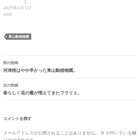
1。
2025年6月1日
walk
東山動植物園
投
前の投稿
稿
河津桜はやや早かった東山動植物園。
ナ
次の投稿
ビ
春らしく花の量が増えてきたフラリエ。
ゲ
ー
シ
コメントを残す
ョ
メールアドレスが公開されることはありません。
※
が付いている欄
ン