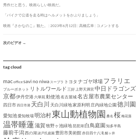
秀作だと思う。映画らしい映画だ。
「バイクで公道を走る時はヘルメットをかぶりましょう」
映画『さかなのこ』観た。
2023年6月12日
高橋広幸
コメントする
次のビデオ
→
tag cloud
フラリエ
mac
savi no niwa
ナゴヤ球場
トヨタ
office
スープラ
中日ドラゴンズ
リトルワールド
ブルーボネット
三好
上野天満宮
京都
名古屋市農業センター
伊丹空港
勅使池
名古屋城
六華苑
天白川
徳川園
四日市
天白川緑地
家原利明
庄内緑地公園
四日市港
東山動植物園
桜
明治村
愛知池
愛知牧場
桑名
梅花藻
温帯睡蓮
滋賀
白鳥庭園
牧野ヶ池緑地
琵琶湖
知多半島
藤前干潟
豊田市美術館
西の湖
赤目四十八滝
諸戸氏庭園
醒ヶ井