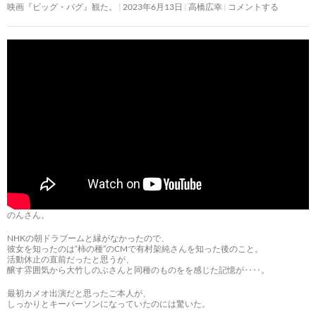
映画『ビッグ・バグ』観た。
2023年6月13日
高橋広幸
コメントする
のんさん。
NHKの朝ドラブームと縁がなかったので、
彼女を知ったのは“柿の種”のCMで有村架純さんを知った後のこと。
活動休止の直前だったと思うが、
醸す雰囲気から大竹しのぶさんと同種のものをを感じた記憶が‥‥。
最初カメオ出演だと思ったご本人が、
しっかりとキーパーソンになっていたのには驚いた。