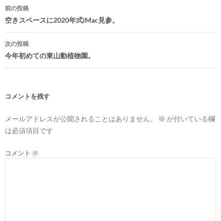
投
前の投稿
稿
空きスペースに2020年式iMac見参。
ナ
次の投稿
ビ
今年初めての東山動植物園。
ゲ
ー
シ
コメントを残す
ョ
メールアドレスが公開されることはありません。
※
が付いている欄
ン
は必須項目です
コメント
※