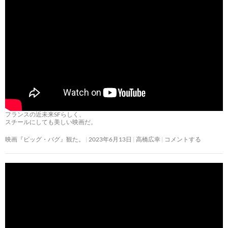
フランスの近未来SFらしく、
スチールにしても美しい映画だ。
映画『ビッグ・バグ』観た。
2023年6月13日
高橋広幸
コメントする