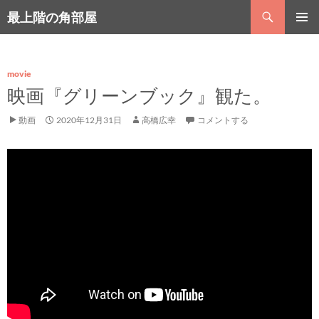
コ
検
最上階の角部屋
ン
索
テ
メインメ
ン
ニュー
ツ
へ
movie
ス
映画『グリーンブック』観た。
キ
ッ
動画
2020年12月31日
高橋広幸
コメントする
プ