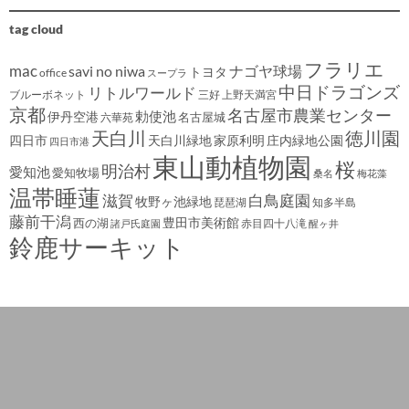
tag cloud
フラリエ
mac
savi no niwa
ナゴヤ球場
トヨタ
office
スープラ
中日ドラゴンズ
リトルワールド
ブルーボネット
三好
上野天満宮
京都
名古屋市農業センター
伊丹空港
勅使池
名古屋城
六華苑
天白川
徳川園
四日市
天白川緑地
家原利明
庄内緑地公園
四日市港
東山動植物園
桜
明治村
愛知池
愛知牧場
桑名
梅花藻
温帯睡蓮
滋賀
白鳥庭園
牧野ヶ池緑地
琵琶湖
知多半島
藤前干潟
豊田市美術館
西の湖
赤目四十八滝
諸戸氏庭園
醒ヶ井
鈴鹿サーキット