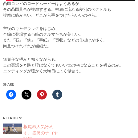
凸凹コンビのロードムービーはよくあるが、
その凸凹具合が複雑すぎる。根底に流れる差別のベクトルも
複雑に絡み合い、どこから手をつけたらいいのやら。
主役のキャデラックをはじめ、
全編に登場する当時のクルマたちが美しい。
また『石』『銃』『手紙』『買収』などの仕掛けが多く、
尚且つそれぞれが繊細だ。
無責任な望みと知りながらも、
この実話を奇跡と呼ばなくてもいい世の中になることを祈るのみ。
エンディングが暖かく大晦日によく似合う。
SHARE
RELATION
根尾昂人気冷め
ず、盛況のナゴヤ