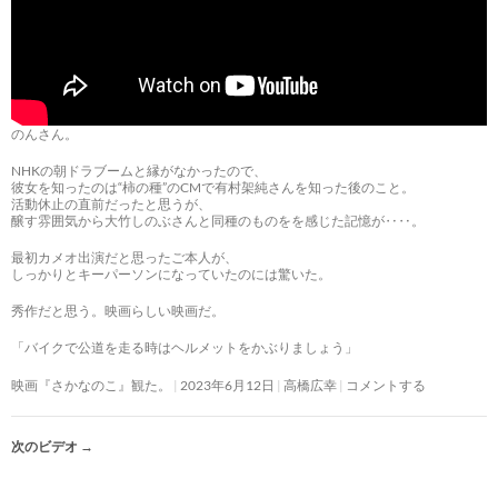
のんさん。
NHKの朝ドラブームと縁がなかったので、
彼女を知ったのは“柿の種”のCMで有村架純さんを知った後のこと。
活動休止の直前だったと思うが、
醸す雰囲気から大竹しのぶさんと同種のものをを感じた記憶が‥‥。
最初カメオ出演だと思ったご本人が、
しっかりとキーパーソンになっていたのには驚いた。
秀作だと思う。映画らしい映画だ。
「バイクで公道を走る時はヘルメットをかぶりましょう」
映画『さかなのこ』観た。
2023年6月12日
高橋広幸
コメントする
次のビデオ
→