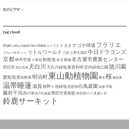
次のビデオ
→
tag cloud
フラリエ
mac
savi no niwa
ナゴヤ球場
トヨタ
office
スープラ
中日ドラゴンズ
リトルワールド
ブルーボネット
三好
上野天満宮
京都
名古屋市農業センター
伊丹空港
勅使池
名古屋城
六華苑
天白川
徳川園
四日市
天白川緑地
家原利明
庄内緑地公園
四日市港
東山動植物園
桜
明治村
愛知池
愛知牧場
桑名
梅花藻
温帯睡蓮
滋賀
白鳥庭園
牧野ヶ池緑地
琵琶湖
知多半島
藤前干潟
豊田市美術館
西の湖
赤目四十八滝
諸戸氏庭園
醒ヶ井
鈴鹿サーキット