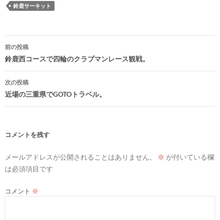
鈴鹿サーキット
投
前の投稿
稿
鈴鹿西コースで四輪のクラブマンレース観戦。
ナ
次の投稿
ビ
近場の三重県でGOTOトラベル。
ゲ
ー
シ
コメントを残す
ョ
メールアドレスが公開されることはありません。
※
が付いている欄
ン
は必須項目です
コメント
※