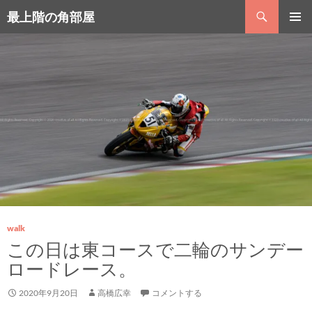
コ
検
最上階の角部屋
ン
索
テ
メインメ
ン
ニュー
ツ
へ
ス
キ
ッ
プ
walk
この日は東コースで二輪のサンデー
ロードレース。
2020年9月20日
高橋広幸
コメントする