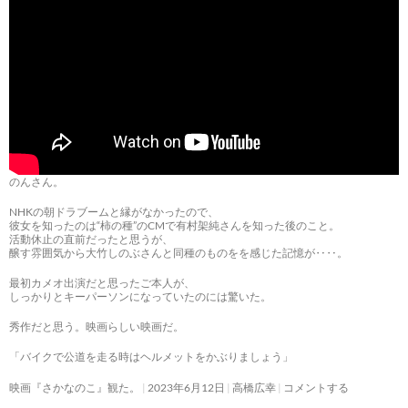
のんさん。
NHKの朝ドラブームと縁がなかったので、
彼女を知ったのは“柿の種”のCMで有村架純さんを知った後のこと。
活動休止の直前だったと思うが、
醸す雰囲気から大竹しのぶさんと同種のものをを感じた記憶が‥‥。
最初カメオ出演だと思ったご本人が、
しっかりとキーパーソンになっていたのには驚いた。
秀作だと思う。映画らしい映画だ。
「バイクで公道を走る時はヘルメットをかぶりましょう」
映画『さかなのこ』観た。
2023年6月12日
高橋広幸
コメントする