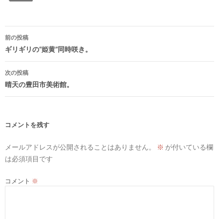
投
前の投稿
稿
ギリギリの“姫黄”同時咲き。
ナ
次の投稿
ビ
晴天の豊田市美術館。
ゲ
ー
シ
コメントを残す
ョ
メールアドレスが公開されることはありません。
※
が付いている欄
ン
は必須項目です
コメント
※