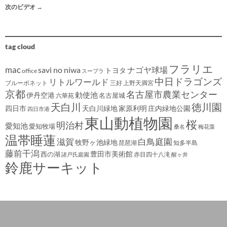
次のビデオ
→
tag cloud
フラリエ
mac
savi no niwa
ナゴヤ球場
トヨタ
office
スープラ
中日ドラゴンズ
リトルワールド
ブルーボネット
三好
上野天満宮
京都
名古屋市農業センター
伊丹空港
勅使池
名古屋城
六華苑
天白川
徳川園
四日市
天白川緑地
家原利明
庄内緑地公園
四日市港
東山動植物園
桜
明治村
愛知池
愛知牧場
桑名
梅花藻
温帯睡蓮
滋賀
白鳥庭園
牧野ヶ池緑地
琵琶湖
知多半島
藤前干潟
豊田市美術館
西の湖
赤目四十八滝
諸戸氏庭園
醒ヶ井
鈴鹿サーキット