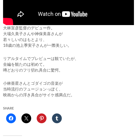
大林宣彦監督のデビュー作。
大場久美子さんや神保美喜さんが
若々しいのはもとより、
18歳の池上季実子さんが一際美しい。
リアルタイムでプレビューは観ていたが、
全編を観たのは初めて。
噂どおりのフリ切れ具合に驚愕。
小林亜星さんとゴダイゴの音楽が
当時流行のフュージョンっぽく、
映画からの浮き具合がサイケ感満点だ。
SHARE