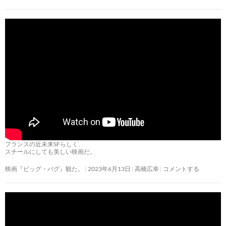
フランスの近未来SFらしく、
スチールにしても美しい映画だ。
映画『ビッグ・バグ』観た。
2023年6月13日
高橋広幸
コメントする