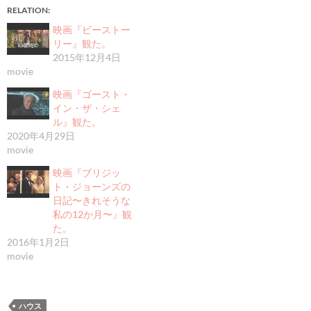
RELATION
映画『ビーストー
リー』観た。
2015年12月4日
movie
映画『ゴースト・
イン・ザ・シェ
ル』観た。
2020年4月29日
movie
映画『ブリジッ
ト・ジョーンズの
日記〜きれそうな
私の12か月〜』観
た。
2016年1月2日
movie
ハウス