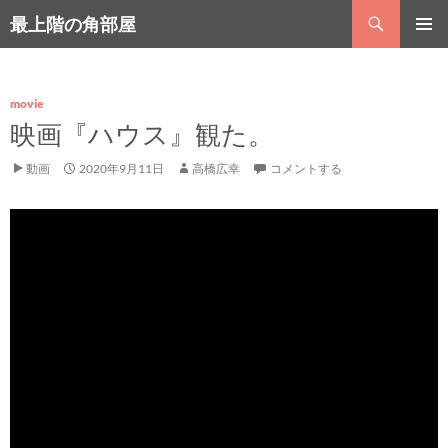
コ
検
最上階の角部屋
ン
索
テ
メインメ
ン
ニュー
ツ
へ
movie
ス
映画『ハウス』観た。
キ
ッ
動画
2020年9月11日
高橋広幸
コメントする
プ