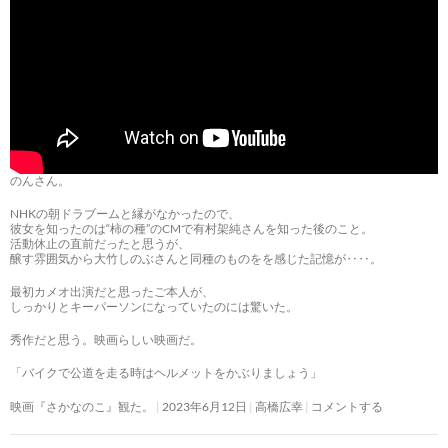
のんさん。
NHKの朝ドラブームと縁がなかったので、
彼女を知ったのは“柿の種”のCMで有村架純さんを知った後のこと。
活動休止の直前だったと思うが、
醸す雰囲気から大竹しのぶさんと同種のものをを感じた記憶が‥‥。
最初カメオ出演だと思ったご本人が、
しっかりとキーパーソンになっていたのには驚いた。
秀作だと思う。映画らしい映画だ。
「バイクで公道を走る時はヘルメットをかぶりましょう」
映画『さかなのこ』観た。
2023年6月12日
高橋広幸
コメントする