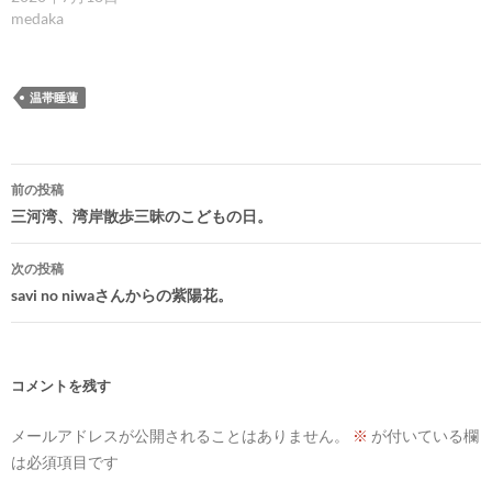
medaka
温帯睡蓮
投
前の投稿
稿
三河湾、湾岸散歩三昧のこどもの日。
ナ
次の投稿
ビ
savi no niwaさんからの紫陽花。
ゲ
ー
シ
コメントを残す
ョ
メールアドレスが公開されることはありません。
※
が付いている欄
ン
は必須項目です