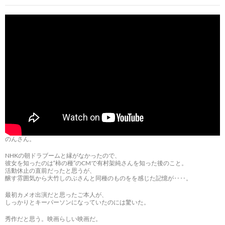
のんさん。
NHKの朝ドラブームと縁がなかったので、
彼女を知ったのは“柿の種”のCMで有村架純さんを知った後のこと。
活動休止の直前だったと思うが、
醸す雰囲気から大竹しのぶさんと同種のものをを感じた記憶が‥‥。
最初カメオ出演だと思ったご本人が、
しっかりとキーパーソンになっていたのには驚いた。
秀作だと思う。映画らしい映画だ。