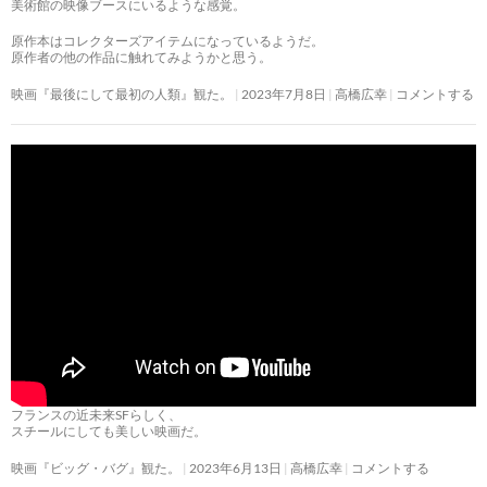
美術館の映像ブースにいるような感覚。
原作本はコレクターズアイテムになっているようだ。
原作者の他の作品に触れてみようかと思う。
映画『最後にして最初の人類』観た。
2023年7月8日
高橋広幸
コメントする
フランスの近未来SFらしく、
スチールにしても美しい映画だ。
映画『ビッグ・バグ』観た。
2023年6月13日
高橋広幸
コメントする