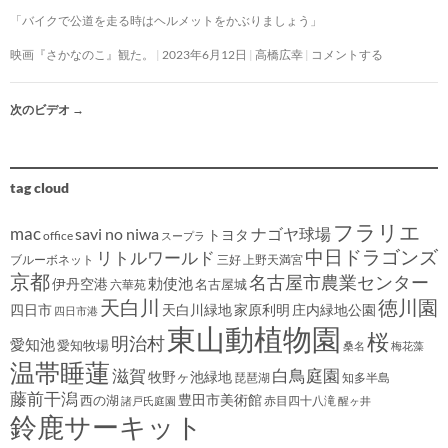
「バイクで公道を走る時はヘルメットをかぶりましょう」
映画『さかなのこ』観た。
2023年6月12日
高橋広幸
コメントする
次のビデオ
→
tag cloud
フラリエ
mac
savi no niwa
ナゴヤ球場
トヨタ
office
スープラ
中日ドラゴンズ
リトルワールド
ブルーボネット
三好
上野天満宮
京都
名古屋市農業センター
伊丹空港
勅使池
名古屋城
六華苑
天白川
徳川園
四日市
天白川緑地
家原利明
庄内緑地公園
四日市港
東山動植物園
桜
明治村
愛知池
愛知牧場
桑名
梅花藻
温帯睡蓮
滋賀
白鳥庭園
牧野ヶ池緑地
琵琶湖
知多半島
藤前干潟
豊田市美術館
西の湖
赤目四十八滝
諸戸氏庭園
醒ヶ井
鈴鹿サーキット