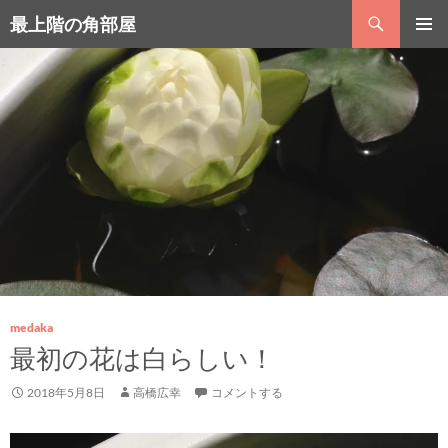
コ
検
最上階の角部屋
ン
索
テ
メインメ
ン
ニュー
ツ
へ
ス
キ
ッ
プ
medaka
最初の花は白らしい！
2018年5月8日
高橋広幸
コメントする