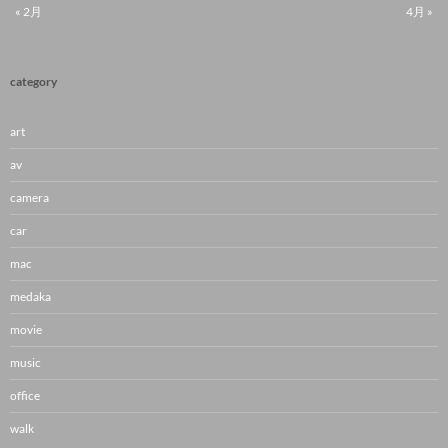
« 2月
4月 »
category
art
av
camera
car
mac
medaka
movie
music
office
walk