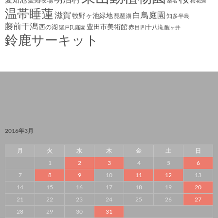
愛知牧場
桑名
梅花藻
温帯睡蓮
滋賀
白鳥庭園
牧野ヶ池緑地
琵琶湖
知多半島
藤前干潟
豊田市美術館
西の湖
赤目四十八滝
諸戸氏庭園
醒ヶ井
鈴鹿サーキット
2016年3月
月
火
水
木
金
土
日
1
2
3
4
5
6
7
8
9
10
11
12
13
14
15
16
17
18
19
20
21
22
23
24
25
26
27
28
29
30
31