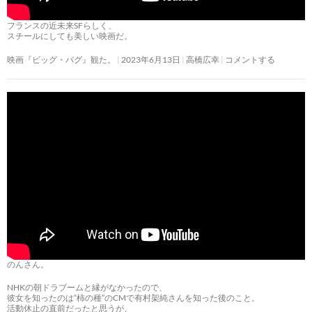
フランスの近未来SFらしく、
スチールにしても美しい映画だ。
映画『ビッグ・バグ』観た。
2023年6月13日
高橋広幸
コメントする
のんさん。
NHKの朝ドラブームと縁がなかったので、
彼女を知ったのは“柿の種”のCMで有村架純さんを知った後のこと。
活動休止の直前だったと思うが、