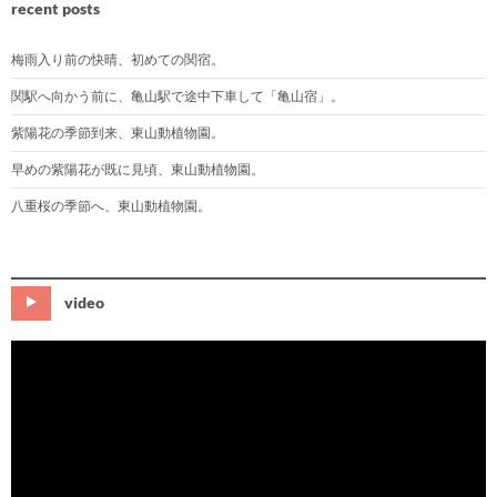
recent posts
梅雨入り前の快晴、初めての関宿。
関駅へ向かう前に、亀山駅で途中下車して「亀山宿」。
紫陽花の季節到来、東山動植物園。
早めの紫陽花が既に見頃、東山動植物園。
八重桜の季節へ、東山動植物園。
video