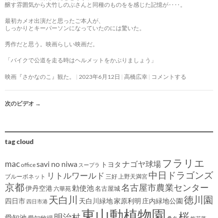
醸す雰囲気から大竹しのぶさんと同種のものをを感じた記憶が‥‥。
最初カメオ出演だと思ったご本人が、
しっかりとキーパーソンになっていたのには驚いた。
秀作だと思う。映画らしい映画だ。
「バイクで公道を走る時はヘルメットをかぶりましょう」
映画『さかなのこ』観た。
2023年6月12日
高橋広幸
コメントする
次のビデオ
→
tag cloud
フラリエ
mac
savi no niwa
ナゴヤ球場
トヨタ
office
スープラ
中日ドラゴンズ
リトルワールド
ブルーボネット
三好
上野天満宮
京都
名古屋市農業センター
伊丹空港
勅使池
名古屋城
六華苑
天白川
徳川園
四日市
天白川緑地
家原利明
庄内緑地公園
四日市港
東山動植物園
桜
明治村
愛知池