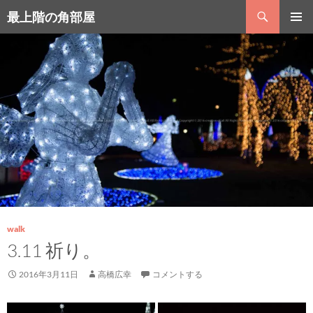
コ
検
最上階の角部屋
ン
索
テ
メインメ
ン
ニュー
ツ
へ
ス
キ
ッ
プ
walk
3.11 祈り。
2016年3月11日
高橋広幸
コメントする