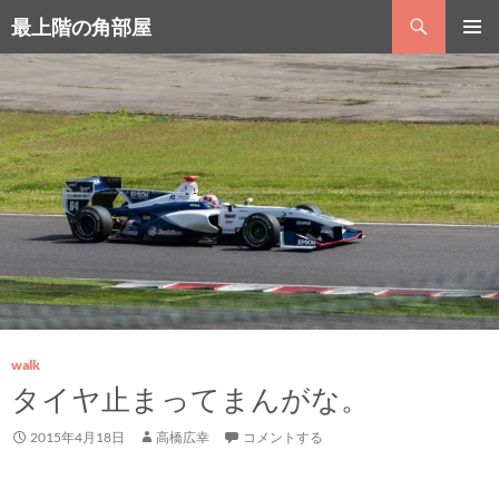
コ
検
最上階の角部屋
ン
索
テ
メインメ
ン
ニュー
ツ
へ
ス
キ
ッ
プ
walk
タイヤ止まってまんがな。
2015年4月18日
高橋広幸
コメントする