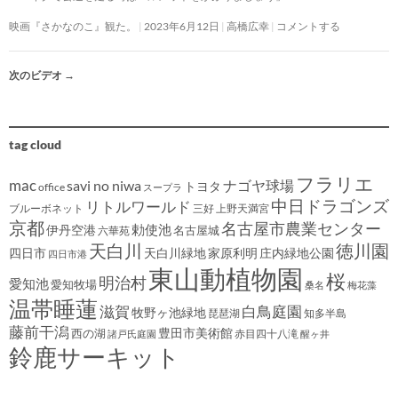
映画『さかなのこ』観た。
2023年6月12日
高橋広幸
コメントする
次のビデオ
→
tag cloud
フラリエ
mac
savi no niwa
ナゴヤ球場
トヨタ
office
スープラ
中日ドラゴンズ
リトルワールド
ブルーボネット
三好
上野天満宮
京都
名古屋市農業センター
伊丹空港
勅使池
名古屋城
六華苑
天白川
徳川園
四日市
天白川緑地
家原利明
庄内緑地公園
四日市港
東山動植物園
桜
明治村
愛知池
愛知牧場
桑名
梅花藻
温帯睡蓮
滋賀
白鳥庭園
牧野ヶ池緑地
琵琶湖
知多半島
藤前干潟
豊田市美術館
西の湖
赤目四十八滝
諸戸氏庭園
醒ヶ井
鈴鹿サーキット