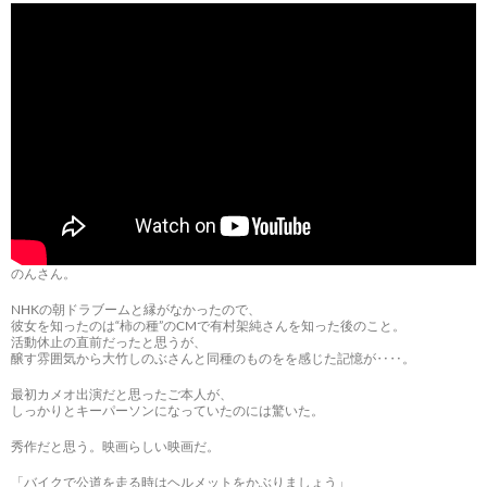
のんさん。
NHKの朝ドラブームと縁がなかったので、
彼女を知ったのは“柿の種”のCMで有村架純さんを知った後のこと。
活動休止の直前だったと思うが、
醸す雰囲気から大竹しのぶさんと同種のものをを感じた記憶が‥‥。
最初カメオ出演だと思ったご本人が、
しっかりとキーパーソンになっていたのには驚いた。
秀作だと思う。映画らしい映画だ。
「バイクで公道を走る時はヘルメットをかぶりましょう」