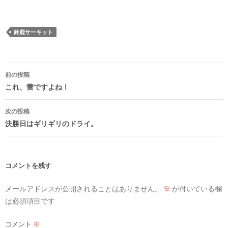
鈴鹿サーキット
投
前の投稿
稿
これ、蕾ですよね！
ナ
次の投稿
ビ
決勝日はギリギリのドライ。
ゲ
ー
シ
コメントを残す
ョ
メールアドレスが公開されることはありません。
※
が付いている欄
ン
は必須項目です
コメント
※