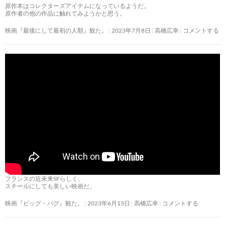
原作本はコレクターズアイテムになっているようだ。
原作者の他の作品に触れてみようかと思う。
映画『最後にして最初の人類』観た。
2023年7月8日
高橋広幸
コメントする
フランスの近未来SFらしく、
スチールにしても美しい映画だ。
映画『ビッグ・バグ』観た。
2023年6月13日
高橋広幸
コメントする