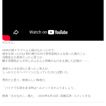
のんさん。
NHKの朝ドラブームと縁がなかったので、
彼女を知ったのは“柿の種”のCMで有村架純さんを知った後のこと。
活動休止の直前だったと思うが、
醸す雰囲気から大竹しのぶさんと同種のものをを感じた記憶が‥‥。
最初カメオ出演だと思ったご本人が、
しっかりとキーパーソンになっていたのには驚いた。
秀作だと思う。映画らしい映画だ。
「バイクで公道を走る時はヘルメットをかぶりましょう」
映画『さかなのこ』観た。
2023年6月12日
高橋広幸
コメントする