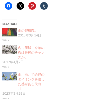
RELATION
雨の智積院。
2015年3月14日
walk
名古屋城、今年の
桜は最後のチャン
スか。
2017年4月9日
walk
雨、雨、で絶好の
タイミングを逃し
た感がある天白
川。
2023年3月28日
walk