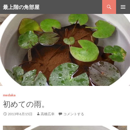
コ
検
最上階の角部屋
ン
索
テ
メインメ
ン
ニュー
ツ
へ
ス
キ
ッ
プ
medaka
初めての雨。
2013年6月15日
高橋広幸
コメントする