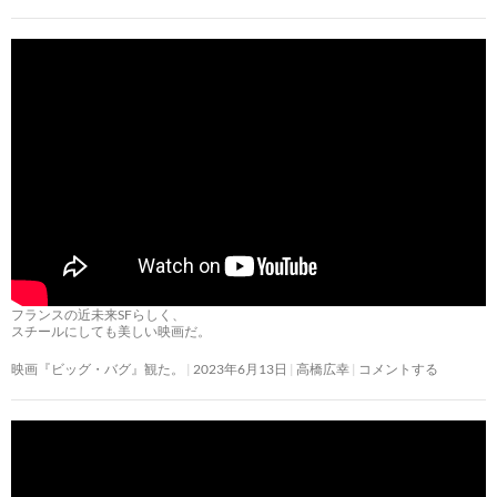
フランスの近未来SFらしく、
スチールにしても美しい映画だ。
映画『ビッグ・バグ』観た。
2023年6月13日
高橋広幸
コメントする