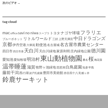
次のビデオ
→
tag cloud
フラリエ
mac
savi no niwa
ナゴヤ球場
トヨタ
office
スープラ
中日ドラゴンズ
リトルワールド
ブルーボネット
三好
上野天満宮
京都
名古屋市農業センター
伊丹空港
勅使池
名古屋城
六華苑
天白川
徳川園
四日市
天白川緑地
家原利明
庄内緑地公園
四日市港
東山動植物園
桜
明治村
愛知池
愛知牧場
桑名
梅花藻
温帯睡蓮
滋賀
白鳥庭園
牧野ヶ池緑地
琵琶湖
知多半島
藤前干潟
豊田市美術館
西の湖
赤目四十八滝
諸戸氏庭園
醒ヶ井
鈴鹿サーキット