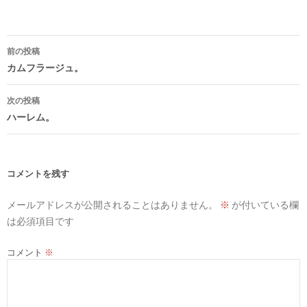
投
前の投稿
稿
カムフラージュ。
ナ
次の投稿
ビ
ハーレム。
ゲ
ー
シ
コメントを残す
ョ
メールアドレスが公開されることはありません。
※
が付いている欄
ン
は必須項目です
コメント
※