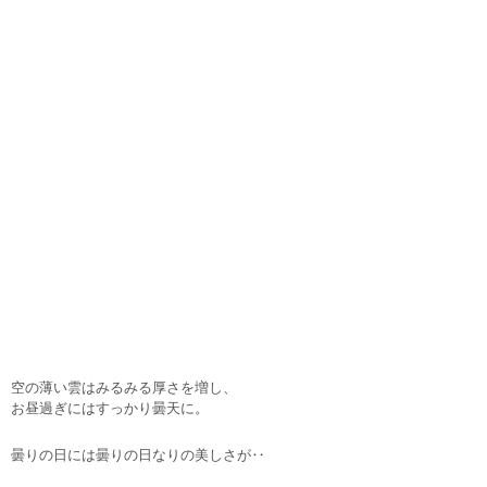
空の薄い雲はみるみる厚さを増し、
お昼過ぎにはすっかり曇天に。
曇りの日には曇りの日なりの美しさが‥