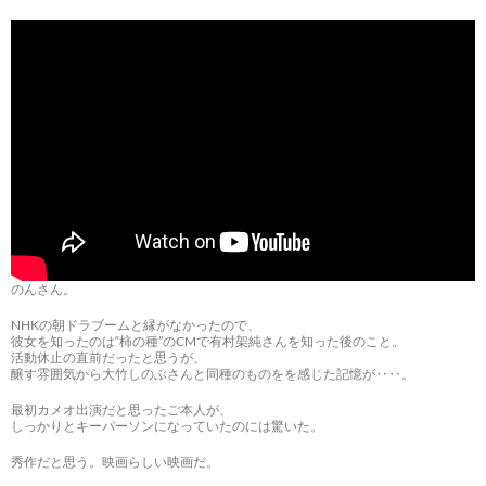
のんさん。
NHKの朝ドラブームと縁がなかったので、
彼女を知ったのは“柿の種”のCMで有村架純さんを知った後のこと。
活動休止の直前だったと思うが、
醸す雰囲気から大竹しのぶさんと同種のものをを感じた記憶が‥‥。
最初カメオ出演だと思ったご本人が、
しっかりとキーパーソンになっていたのには驚いた。
秀作だと思う。映画らしい映画だ。