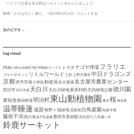
「バイクで公道を走る時はヘルメットをかぶりましょう」
映画『さかなのこ』観た。
2023年6月12日
コメントする
次のビデオ
→
tag cloud
フラリエ
mac
savi no niwa
ナゴヤ球場
トヨタ
office
スープラ
中日ドラゴンズ
リトルワールド
ブルーボネット
三好
上野天満宮
京都
名古屋市農業センター
伊丹空港
勅使池
名古屋城
六華苑
天白川
徳川園
四日市
天白川緑地
家原利明
庄内緑地公園
四日市港
東山動植物園
桜
明治村
愛知池
愛知牧場
桑名
梅花藻
温帯睡蓮
滋賀
白鳥庭園
牧野ヶ池緑地
琵琶湖
知多半島
藤前干潟
豊田市美術館
西の湖
赤目四十八滝
諸戸氏庭園
醒ヶ井
鈴鹿サーキット