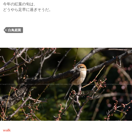
今年の紅葉の旬は、
どうやら足早に過ぎそうだ。
白鳥庭園
walk