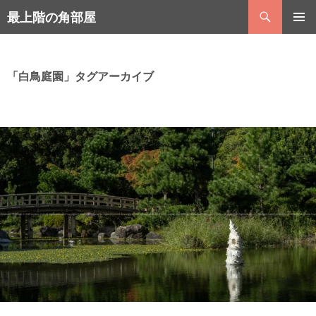
コ
検
最上階の角部屋
ン
索
テ
メインメ
ン
ニュー
ツ
へ
「白鳥庭園」タグアーカイブ
ス
キ
ッ
プ