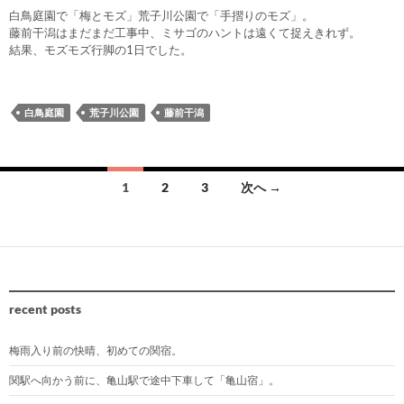
白鳥庭園で「梅とモズ」荒子川公園で「手摺りのモズ」。
藤前干潟はまだまだ工事中、ミサゴのハントは遠くて捉えきれず。
結果、モズモズ行脚の1日でした。
白鳥庭園
荒子川公園
藤前干潟
投
1
2
3
次へ →
稿
ナ
ビ
ゲ
recent posts
ー
シ
梅雨入り前の快晴、初めての関宿。
ョ
関駅へ向かう前に、亀山駅で途中下車して「亀山宿」。
ン